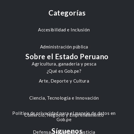
Categorías
Accesibilidad e Inclusión
Administración pública
Sobre el Estado Peruano
Agricultura, ganadería y pesca
¿Qué es Gob.pe?
Arte, Deporte y Cultura
Ciencia, Tecnología e Innovación
Política de privacidad para el manejo de datos en
Comercio, Negocio y Emprendimiento
Gob.pe
Síguenos
Defensa, Seguridad y Justicia