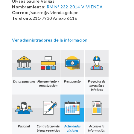
Ulyses Saurré Vargas
Nombramiento:
RM N° 232-2014-VIVIENDA
Correo:
jsaurre@vivienda.gob.pe
Teléfono:
211-7930 Anexo 6116
Ver administradores de la información
Datos generales
Planeamiento y
Presupuesto
Proyectos de
organización
inversión e
Infobras
Personal
Contratación de
Actividades
Acceso a la
bienes y servicios
oficiales
información