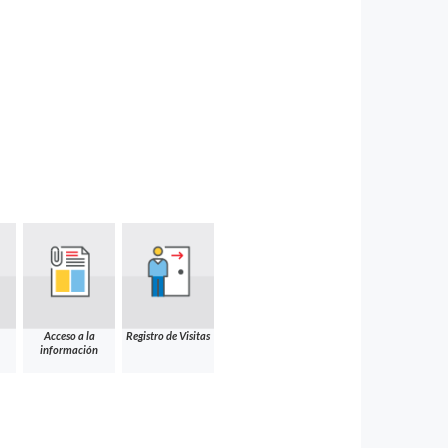
Acceso a la
Registro de Visitas
información