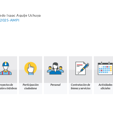
edo Isaac Aquije Uchuya
4-2025-AMPI
royectos de
Participación
Personal
Contratación de
Actividades
sión e Infobras
ciudadana
bienes y servicios
oficiales