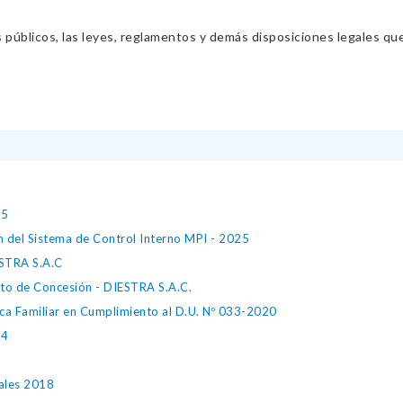
s públicos, las leyes, reglamentos y demás disposiciones legales qu
25
n del Sistema de Control Interno MPI - 2025
TRA S.A.C
ato de Concesión - DIESTRA S.A.C.
ica Familiar en Cumplimiento al D.U. Nº 033-2020
L4
pales 2018