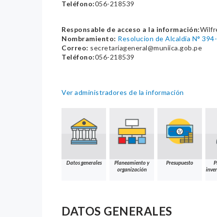
Teléfono:
056-218539
Responsable de acceso a la información:
Wilfr
Nombramiento:
Resolucion de Alcaldia N° 39
Correo:
secretariageneral@muniica.gob.pe
Teléfono:
056-218539
Ver administradores de la información
Datos generales
Planeamiento y
Presupuesto
P
organización
inver
DATOS GENERALES