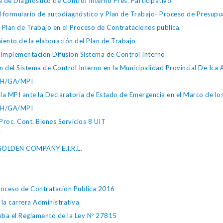
Diagnostico de Control Interno Pres. Participativo
 formulario de autodiagnóstico y Plan de Trabajo- Proceso de Presupu
 Plan de Trabajo en el Proceso de Contrataciones publica.
ento de la elaboración del Plan de Trabajo
lementacion Difusion Sistema de Control Interno
del Sistema de Control Interno en la Municipalidad Provincial De Ica
GRH/GA/MPI
r la MPI ante la Declaratoria de Estado de Emergencia en el Marco de
GRH/GA/MPI
oc. Cont. Bienes Servicios 8 UIT
7
 GOLDEN COMPANY E.I.R.L.
Proceso de Contratacion Publica 2016
la carrera Administrativa
a el Reglamento de la Ley Nº 27815