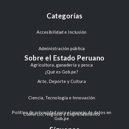
Categorías
Accesibilidad e Inclusión
Administración pública
Sobre el Estado Peruano
Agricultura, ganadería y pesca
¿Qué es Gob.pe?
Arte, Deporte y Cultura
Ciencia, Tecnología e Innovación
Política de privacidad para el manejo de datos en
Comercio, Negocio y Emprendimiento
Gob.pe