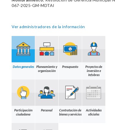
067-2025-GM-MDTAI
Ver administradores de la información
Datos generales
Planeamiento y
Presupuesto
Proyectos de
organización
inversión e
Infobras
Participación
Personal
Contratación de
Actividades
ciudadana
bienes y servicios
oficiales