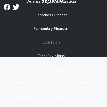
Síguenos
Defensa, Seguridad y Justicia
Derechos Humanos
Economía y Finanzas
Educación
Energía y Minas
Gestión municipal
Identidad, Nacimiento, Matrimonio y Defunción
Infraestructura, Comunicaciones y Servicios
Públicos