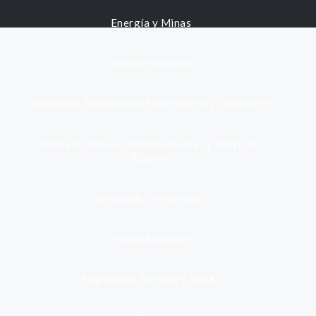
Energía y Minas
Gestión municipal
Identidad, Nacimiento, Matrimonio y Defunción
Infraestructura, Comunicaciones y Servicios
Públicos
Inmuebles y Vivienda
Medio Ambiente
Migración, Turismo y Viajes