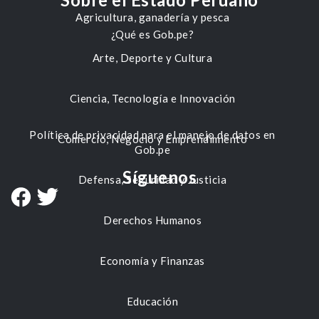
Agricultura, ganadería y pesca
¿Qué es Gob.pe?
Arte, Deporte y Cultura
Ciencia, Tecnología e Innovación
Política de privacidad para el manejo de datos en
Comercio, Negocio y Emprendimiento
Gob.pe
Síguenos
Defensa, Seguridad y Justicia
Derechos Humanos
Economía y Finanzas
Educación