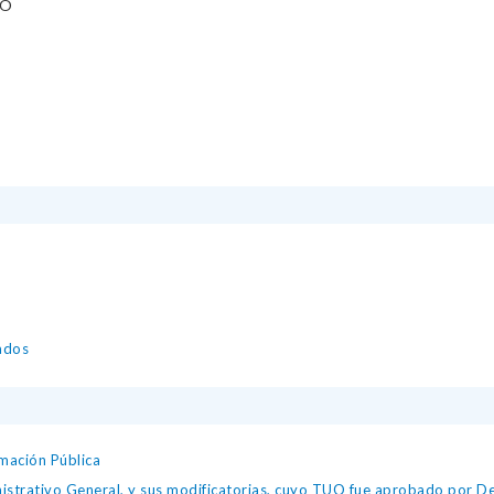
LO
zados
mación Pública
istrativo General, y sus modificatorias, cuyo TUO fue aprobado por