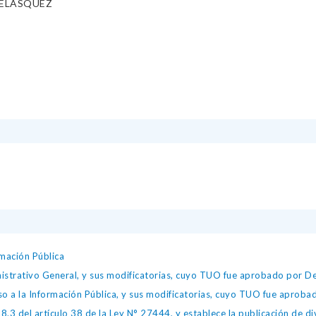
VELASQUEZ
mación Pública
istrativo General, y sus modificatorias, cuyo TUO fue aprobado por
so a la Información Pública, y sus modificatorias, cuyo TUO fue apro
.3 del artículo 38 de la Ley N° 27444, y establece la publicación de div