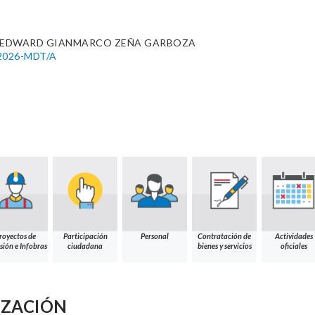
. EDWARD GIANMARCO ZEÑA GARBOZA
-2026-MDT/A
royectos de
Participación
Personal
Contratación de
Actividades
sión e Infobras
ciudadana
bienes y servicios
oficiales
IZACIÓN