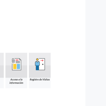
Acceso a la
Registro de Visitas
información