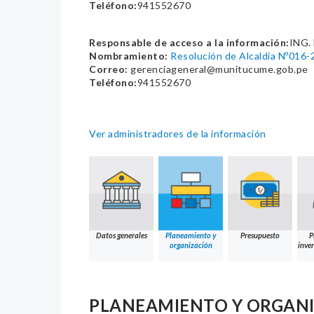
Teléfono:
941552670
Responsable de acceso a la información:
ING
Nombramiento:
Resolución de Alcaldia Nº016
Correo:
gerenciageneral@munitucume.gob.pe
Teléfono:
941552670
Ver administradores de la información
Datos generales
Planeamiento y
Presupuesto
P
organización
inver
PLANEAMIENTO Y ORGAN