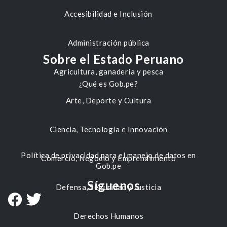
Accesibilidad e Inclusión
Administración pública
Sobre el Estado Peruano
Agricultura, ganadería y pesca
¿Qué es Gob.pe?
Arte, Deporte y Cultura
Ciencia, Tecnología e Innovación
Política de privacidad para el manejo de datos en
Comercio, Negocio y Emprendimiento
Gob.pe
Síguenos
Defensa, Seguridad y Justicia
Derechos Humanos