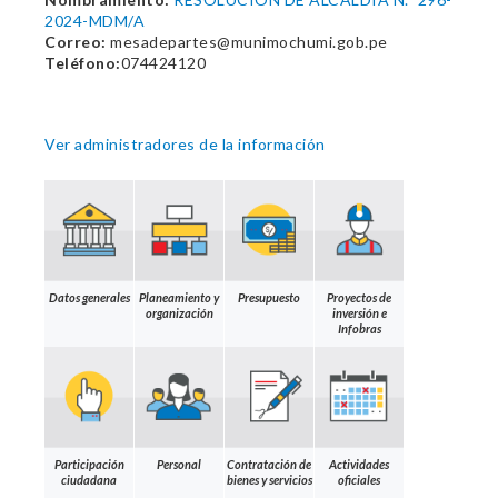
2024-MDM/A
Correo:
mesadepartes@munimochumi.gob.pe
Teléfono:
074424120
Ver administradores de la información
Datos generales
Planeamiento y
Presupuesto
Proyectos de
organización
inversión e
Infobras
Participación
Personal
Contratación de
Actividades
ciudadana
bienes y servicios
oficiales