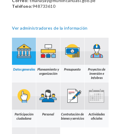
Correo:
tmanayay@muniincahuasi.gob.pe
Teléfono:
948733610
Ver administradores de la información
Datos generales
Planeamiento y
Presupuesto
Proyectos de
organización
inversión e
Infobras
Participación
Personal
Contratación de
Actividades
ciudadana
bienes y servicios
oficiales