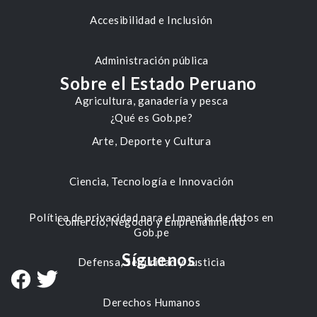
Accesibilidad e Inclusión
Administración pública
Sobre el Estado Peruano
Agricultura, ganadería y pesca
¿Qué es Gob.pe?
Arte, Deporte y Cultura
Ciencia, Tecnología e Innovación
Política de privacidad para el manejo de datos en
Comercio, Negocio y Emprendimiento
Gob.pe
Síguenos
Defensa, Seguridad y Justicia
Derechos Humanos