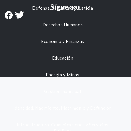
Síguenos
Defensa, Seguridad y Justicia
Derechos Humanos
Economía y Finanzas
Educación
Energía y Minas
Gestión municipal
Identidad, Nacimiento, Matrimonio y Defunción
Infraestructura, Comunicaciones y Servicios
Públicos