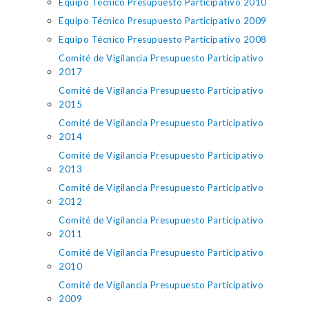
Equipo Técnico Presupuesto Participativo 2010
Equipo Técnico Presupuesto Participativo 2009
Equipo Técnico Presupuesto Participativo 2008
Comité de Vigilancia Presupuesto Participativo
2017
Comité de Vigilancia Presupuesto Participativo
2015
Comité de Vigilancia Presupuesto Participativo
2014
Comité de Vigilancia Presupuesto Participativo
2013
Comité de Vigilancia Presupuesto Participativo
2012
Comité de Vigilancia Presupuesto Participativo
2011
Comité de Vigilancia Presupuesto Participativo
2010
Comité de Vigilancia Presupuesto Participativo
2009