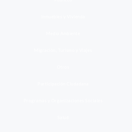
Inmuebles y Vivienda
Medio Ambiente
Migración, Turismo y Viajes
Otros
Participación Ciudadana
Programas y Organizaciones Sociales
Salud