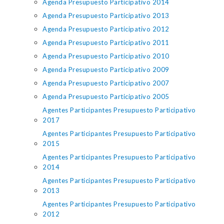
Agenda Presupuesto Participativo 2014
Agenda Presupuesto Participativo 2013
Agenda Presupuesto Participativo 2012
Agenda Presupuesto Participativo 2011
Agenda Presupuesto Participativo 2010
Agenda Presupuesto Participativo 2009
Agenda Presupuesto Participativo 2007
Agenda Presupuesto Participativo 2005
Agentes Participantes Presupuesto Participativo
2017
Agentes Participantes Presupuesto Participativo
2015
Agentes Participantes Presupuesto Participativo
2014
Agentes Participantes Presupuesto Participativo
2013
Agentes Participantes Presupuesto Participativo
2012