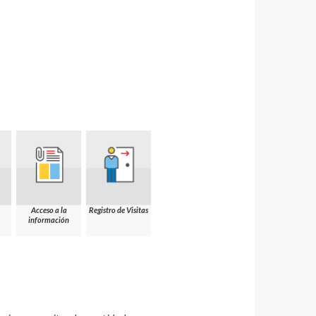
Acceso a la
Registro de Visitas
información