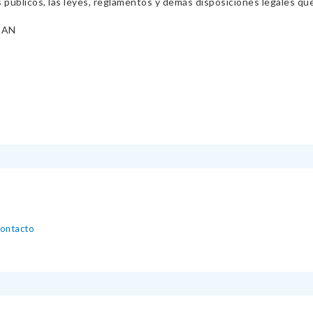
s públicos, las leyes, reglamentos y demás disposiciones legales qu
BAN
contacto