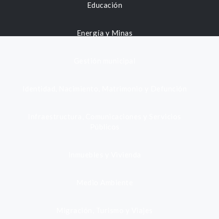
Educación
Energía y Minas
Gestión municipal
Identidad, Nacimiento, Matrimonio y Defunción
Infraestructura, Comunicaciones y Servicios
Públicos
Inmuebles y Vivienda
Medio Ambiente
Migración, Turismo y Viajes