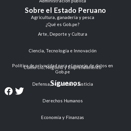
Administración pública
Sobre el Estado Peruano
Agricultura, ganadería y pesca
¿Qué es Gob.pe?
Arte, Deporte y Cultura
Ciencia, Tecnología e Innovación
Política de privacidad para el manejo de datos en
Comercio, Negocio y Emprendimiento
Gob.pe
Síguenos
Defensa, Seguridad y Justicia
Derechos Humanos
Economía y Finanzas