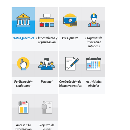
Datos generales
Planeamiento y
Presupuesto
Proyectos de
organización
inversión e
Infobras
Participación
Personal
Contratación de
Actividades
ciudadana
bienes y servicios
oficiales
Acceso a la
Registro de
información
Visitas