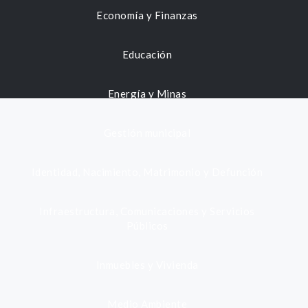
Economía y Finanzas
Educación
Energía y Minas
Gestión municipal
Identidad, Nacimiento, Matrimonio y Defunción
Infraestructura, Comunicaciones y Servicios
Públicos
Inmuebles y Vivienda
Medio Ambiente