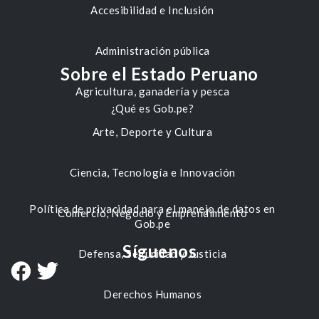
Accesibilidad e Inclusión
Administración pública
Sobre el Estado Peruano
Agricultura, ganadería y pesca
¿Qué es Gob.pe?
Arte, Deporte y Cultura
Ciencia, Tecnología e Innovación
Política de privacidad para el manejo de datos en
Comercio, Negocio y Emprendimiento
Gob.pe
Síguenos
Defensa, Seguridad y Justicia
Derechos Humanos