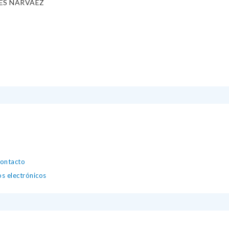
ES NARVAÉZ
contacto
os electrónicos