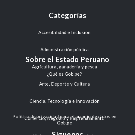
Categorías
Accesibilidad e Inclusión
Administración pública
Sobre el Estado Peruano
Agricultura, ganadería y pesca
¿Qué es Gob.pe?
Arte, Deporte y Cultura
Ciencia, Tecnología e Innovación
Política de privacidad para el manejo de datos en
Comercio, Negocio y Emprendimiento
Gob.pe
Síguenos