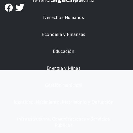
Defensa, Seguridad y Justicia
Derechos Humanos
Economía y Finanzas
Educación
Energía y Minas
Gestión municipal
Identidad, Nacimiento, Matrimonio y Defunción
Infraestructura, Comunicaciones y Servicios
Públicos