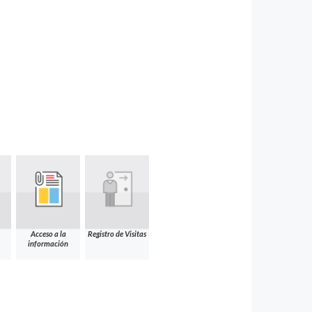
Acceso a la
Registro de Visitas
información