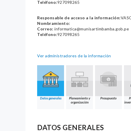
Teléfono:
927098265
Responsable de acceso a la información:
VAS
Nombramiento:
Correo:
informatica@munisartimbamba.gob.pe
Teléfono:
927098265
Ver administradores de la información
Datos generales
Planeamiento y
Presupuesto
P
organización
inver
DATOS GENERALES