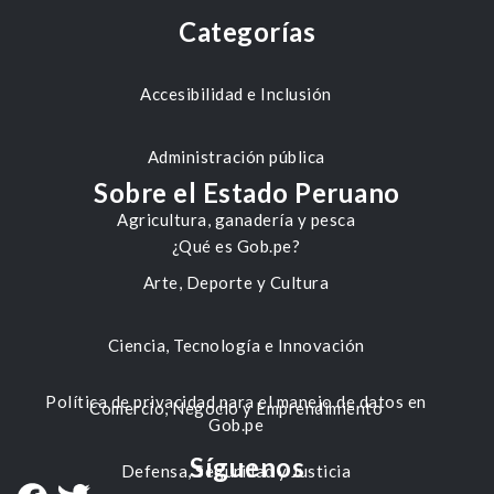
Categorías
Accesibilidad e Inclusión
Administración pública
Sobre el Estado Peruano
Agricultura, ganadería y pesca
¿Qué es Gob.pe?
Arte, Deporte y Cultura
Ciencia, Tecnología e Innovación
Política de privacidad para el manejo de datos en
Comercio, Negocio y Emprendimiento
Gob.pe
Síguenos
Defensa, Seguridad y Justicia