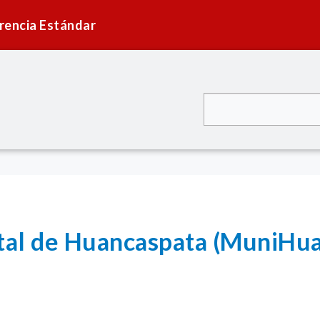
rencia Estándar
ital de Huancaspata (MuniHu