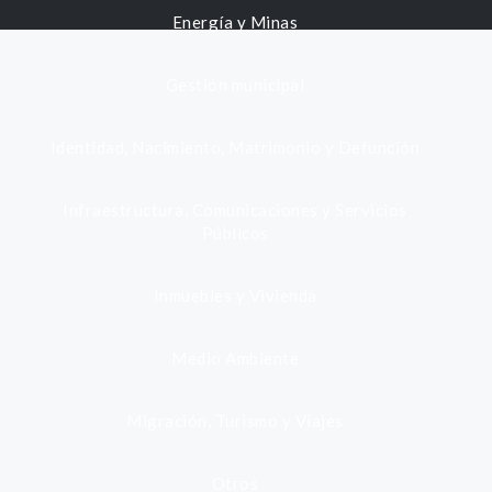
Energía y Minas
Gestión municipal
Identidad, Nacimiento, Matrimonio y Defunción
Infraestructura, Comunicaciones y Servicios
Públicos
Inmuebles y Vivienda
Medio Ambiente
Migración, Turismo y Viajes
Otros