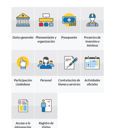
Datos generales
Planeamiento y
Presupuesto
Proyectos de
organización
inversión e
Infobras
Participación
Personal
Contratación de
Actividades
ciudadana
bienes y servicios
oficiales
Acceso a la
Registro de
información
Visitas