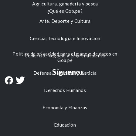
Agricultura, ganadería y pesca
¿Qué es Gob.pe?
Arte, Deporte y Cultura
Ciencia, Tecnología e Innovación
Política de privacidad para el manejo de datos en
Comercio, Negocio y Emprendimiento
Gob.pe
Síguenos
Defensa, Seguridad y Justicia
Derechos Humanos
Economía y Finanzas
Educación