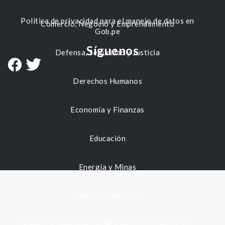
Política de privacidad para el manejo de datos en
Comercio, Negocio y Emprendimiento
Gob.pe
Síguenos
Defensa, Seguridad y Justicia
Derechos Humanos
Economía y Finanzas
Educación
Energía y Minas
Gestión municipal
Identidad, Nacimiento, Matrimonio y Defunción