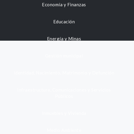
Economía y Finanzas
Educación
Energía y Minas
Gestión municipal
Identidad, Nacimiento, Matrimonio y Defunción
Infraestructura, Comunicaciones y Servicios
Públicos
Inmuebles y Vivienda
Medio Ambiente