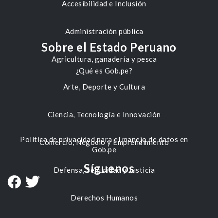
Accesibilidad e Inclusión
Administración pública
Sobre el Estado Peruano
Agricultura, ganadería y pesca
¿Qué es Gob.pe?
Arte, Deporte y Cultura
Ciencia, Tecnología e Innovación
Política de privacidad para el manejo de datos en
Comercio, Negocio y Emprendimiento
Gob.pe
Síguenos
Defensa, Seguridad y Justicia
Derechos Humanos