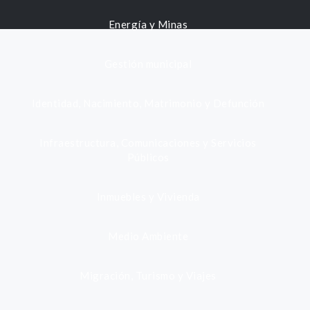
Energía y Minas
Gestión municipal
Identidad, Nacimiento, Matrimonio y Defunción
Infraestructura, Comunicaciones y Servicios
Públicos
Inmuebles y Vivienda
Medio Ambiente
Migración, Turismo y Viajes