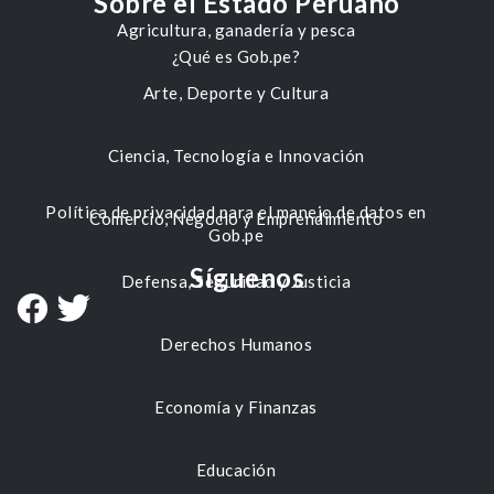
Sobre el Estado Peruano
Agricultura, ganadería y pesca
¿Qué es Gob.pe?
Arte, Deporte y Cultura
Ciencia, Tecnología e Innovación
Política de privacidad para el manejo de datos en
Comercio, Negocio y Emprendimiento
Gob.pe
Síguenos
Defensa, Seguridad y Justicia
Derechos Humanos
Economía y Finanzas
Educación