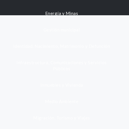
Energía y Minas
Gestión municipal
Identidad, Nacimiento, Matrimonio y Defunción
Infraestructura, Comunicaciones y Servicios
Públicos
Inmuebles y Vivienda
Medio Ambiente
Migración, Turismo y Viajes