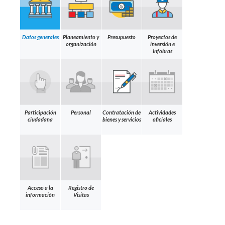
Datos generales
Planeamiento y
Presupuesto
Proyectos de
organización
inversión e
Infobras
Participación
Personal
Contratación de
Actividades
ciudadana
bienes y servicios
oficiales
Acceso a la
Registro de
información
Visitas