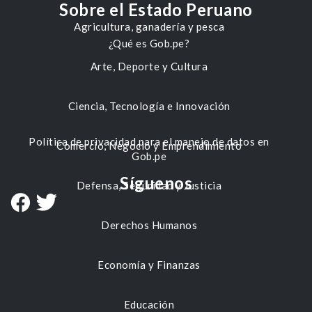
Sobre el Estado Peruano
Agricultura, ganadería y pesca
¿Qué es Gob.pe?
Arte, Deporte y Cultura
Ciencia, Tecnología e Innovación
Política de privacidad para el manejo de datos en
Comercio, Negocio y Emprendimiento
Gob.pe
Síguenos
Defensa, Seguridad y Justicia
Derechos Humanos
Economía y Finanzas
Educación