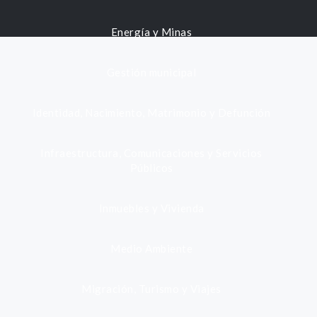
Energía y Minas
Gestión municipal
Identidad, Nacimiento, Matrimonio y Defunción
Infraestructura, Comunicaciones y Servicios
Públicos
Inmuebles y Vivienda
Medio Ambiente
Migración, Turismo y Viajes