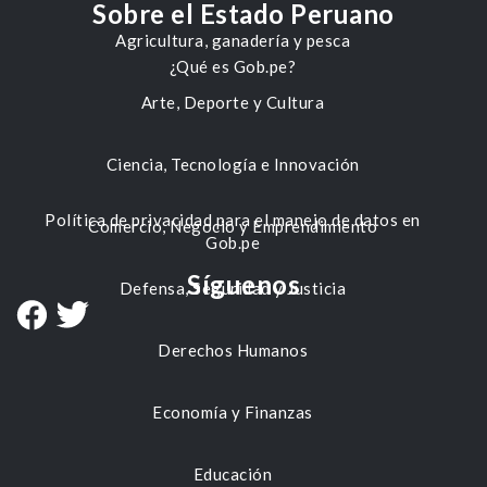
Sobre el Estado Peruano
Agricultura, ganadería y pesca
¿Qué es Gob.pe?
Arte, Deporte y Cultura
Ciencia, Tecnología e Innovación
Política de privacidad para el manejo de datos en
Comercio, Negocio y Emprendimiento
Gob.pe
Síguenos
Defensa, Seguridad y Justicia
Derechos Humanos
Economía y Finanzas
Educación