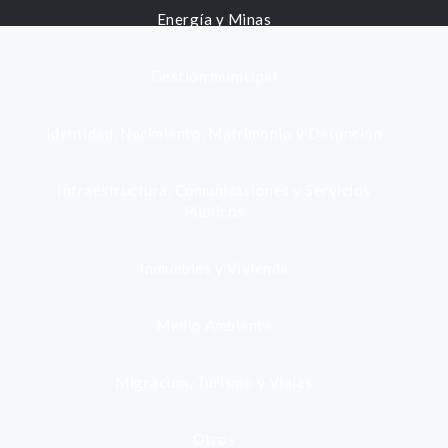
Energía y Minas
Gestión municipal
Identidad, Nacimiento, Matrimonio y Defunción
Infraestructura, Comunicaciones y Servicios
Públicos
Inmuebles y Vivienda
Medio Ambiente
Migración, Turismo y Viajes
Otros