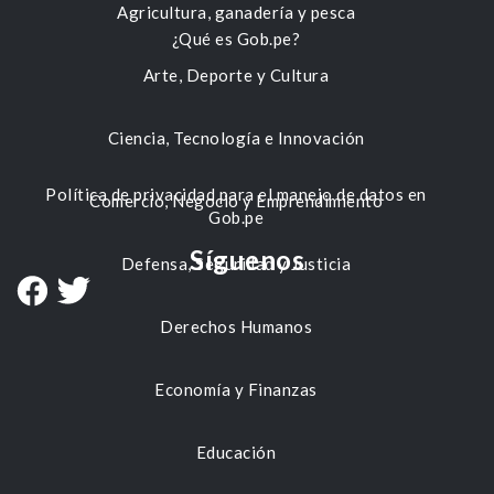
Agricultura, ganadería y pesca
¿Qué es Gob.pe?
Arte, Deporte y Cultura
Ciencia, Tecnología e Innovación
Política de privacidad para el manejo de datos en
Comercio, Negocio y Emprendimiento
Gob.pe
Síguenos
Defensa, Seguridad y Justicia
Derechos Humanos
Economía y Finanzas
Educación