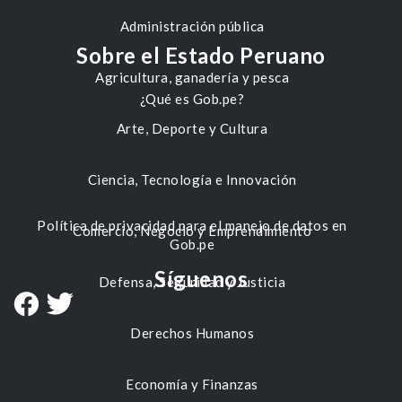
Administración pública
Sobre el Estado Peruano
Agricultura, ganadería y pesca
¿Qué es Gob.pe?
Arte, Deporte y Cultura
Ciencia, Tecnología e Innovación
Política de privacidad para el manejo de datos en
Comercio, Negocio y Emprendimiento
Gob.pe
Síguenos
Defensa, Seguridad y Justicia
Derechos Humanos
Economía y Finanzas