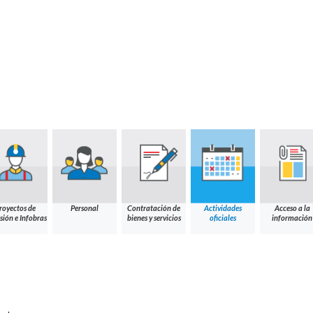
royectos de
Personal
Contratación de
Actividades
Acceso a la
sión e Infobras
bienes y servicios
oficiales
información