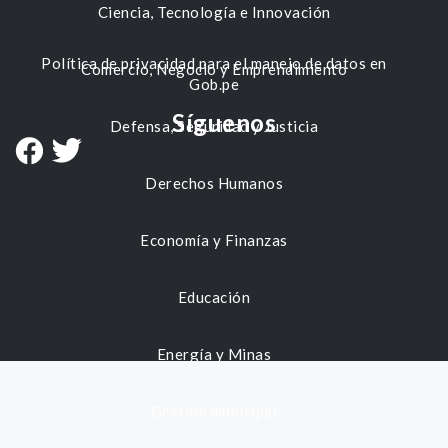
Ciencia, Tecnología e Innovación
Política de privacidad para el manejo de datos en
Comercio, Negocio y Emprendimiento
Gob.pe
Síguenos
Defensa, Seguridad y Justicia
Derechos Humanos
Economía y Finanzas
Educación
Energía y Minas
Gestión municipal