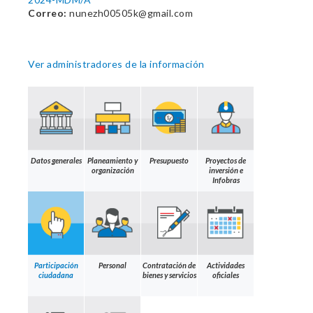
Correo:
nunezh00505k@gmail.com
Ver administradores de la información
Datos generales
Planeamiento y
Presupuesto
Proyectos de
organización
inversión e
Infobras
Participación
Personal
Contratación de
Actividades
ciudadana
bienes y servicios
oficiales