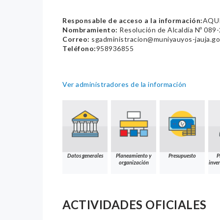
Responsable de acceso a la información:
AQUI
Nombramiento:
Resolución de Alcaldía Nº 08
Correo:
sgadministracion@muniyauyos-jauja.go
Teléfono:
958936855
Ver administradores de la información
Datos generales
Planeamiento y
Presupuesto
P
organización
inver
ACTIVIDADES OFICIALES