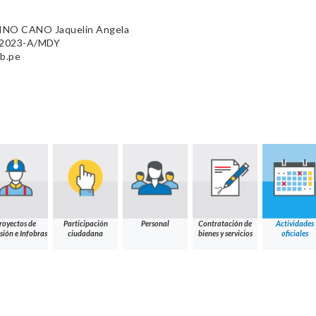
NO CANO Jaquelin Angela
9-2023-A/MDY
b.pe
royectos de
Participación
Personal
Contratación de
Actividades
sión e Infobras
ciudadana
bienes y servicios
oficiales