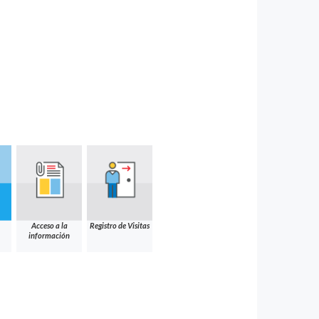
Acceso a la
Registro de Visitas
información