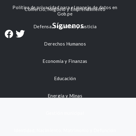
Política de privacidad para el manejo de datos en
Comercio, Negocio y Emprendimiento
Gob.pe
Síguenos
Defensa, Seguridad y Justicia
Derechos Humanos
Economía y Finanzas
Educación
Energía y Minas
Gestión municipal
Identidad, Nacimiento, Matrimonio y Defunción