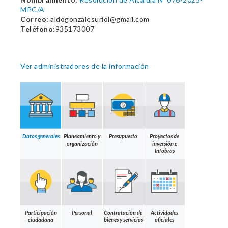
MPC/A
Correo:
aldogonzalesuriol@gmail.com
Teléfono:
935173007
Ver administradores de la información
Datos generales
Planeamiento y
Presupuesto
Proyectos de
organización
inversión e
Infobras
Participación
Personal
Contratación de
Actividades
ciudadana
bienes y servicios
oficiales