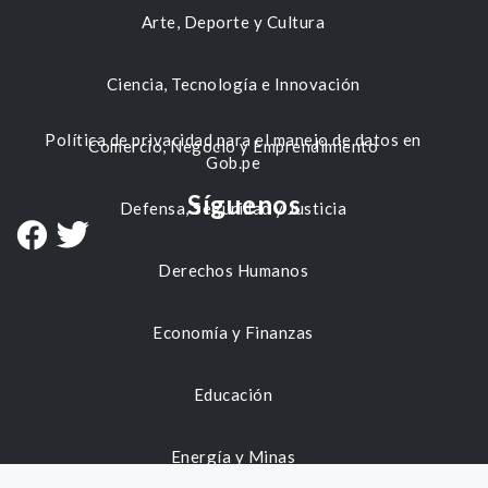
Arte, Deporte y Cultura
Ciencia, Tecnología e Innovación
Política de privacidad para el manejo de datos en
Comercio, Negocio y Emprendimiento
Gob.pe
Síguenos
Defensa, Seguridad y Justicia
Derechos Humanos
Economía y Finanzas
Educación
Energía y Minas