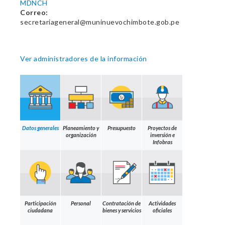
MDNCH
Correo:
secretariageneral@muninuevochimbote.gob.pe
Ver administradores de la información
Datos generales
Planeamiento y
Presupuesto
Proyectos de
organización
inversión e
Infobras
Participación
Personal
Contratación de
Actividades
ciudadana
bienes y servicios
oficiales