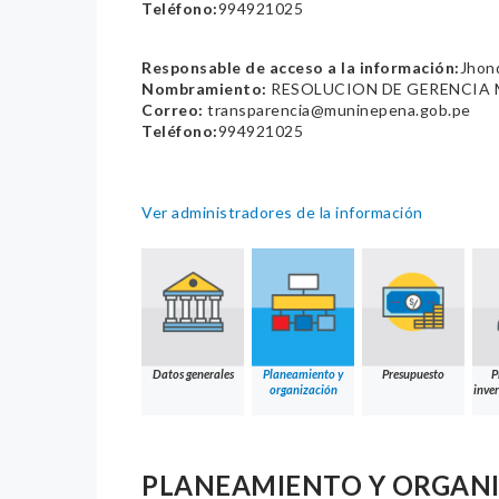
Teléfono:
994921025
Responsable de acceso a la información:
Jhond
Nombramiento:
RESOLUCION DE GERENCIA M
Correo:
transparencia@muninepena.gob.pe
Teléfono:
994921025
Ver administradores de la información
Datos generales
Planeamiento y
Presupuesto
P
organización
inver
PLANEAMIENTO Y ORGAN