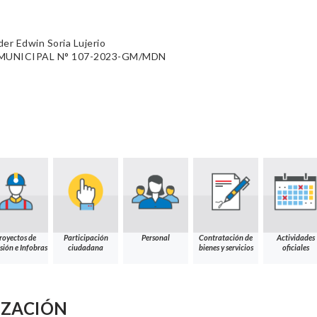
er Edwin Soria Lujerio
UNICIPAL N° 107-2023-GM/MDN
royectos de
Participación
Personal
Contratación de
Actividades
sión e Infobras
ciudadana
bienes y servicios
oficiales
IZACIÓN