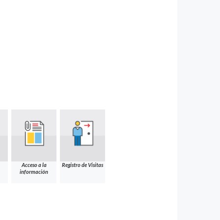
Acceso a la
Registro de Visitas
información