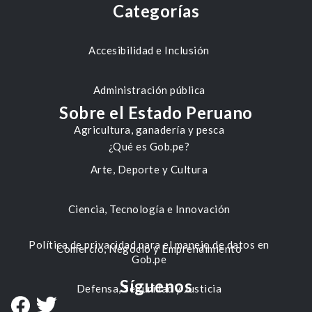
Categorías
Accesibilidad e Inclusión
Administración pública
Sobre el Estado Peruano
Agricultura, ganadería y pesca
¿Qué es Gob.pe?
Arte, Deporte y Cultura
Ciencia, Tecnología e Innovación
Política de privacidad para el manejo de datos en
Comercio, Negocio y Emprendimiento
Gob.pe
Síguenos
Defensa, Seguridad y Justicia