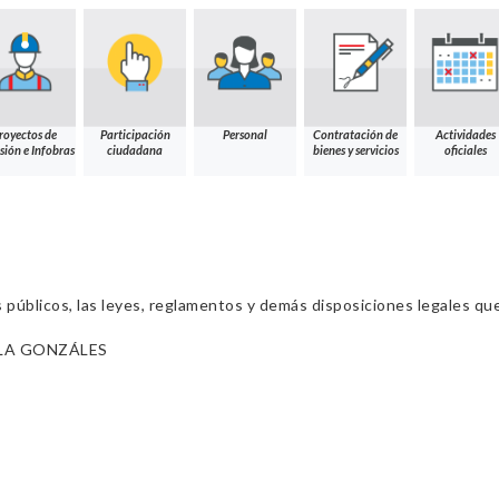
royectos de
Participación
Personal
Contratación de
Actividades
sión e Infobras
ciudadana
bienes y servicios
oficiales
s públicos, las leyes, reglamentos y demás disposiciones legales qu
LLA GONZÁLES