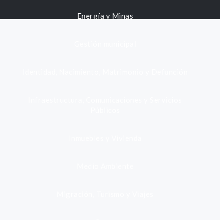
Energía y Minas
Gestión municipal
Identidad, Nacimiento, Matrimonio y Defunción
Infraestructura, Comunicaciones y Servicios
Públicos
Inmuebles y Vivienda
Medio Ambiente
Migración, Turismo y Viajes