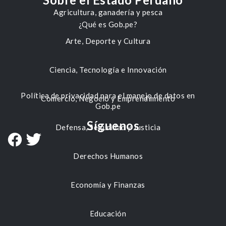
Agricultura, ganadería y pesca
¿Qué es Gob.pe?
Arte, Deporte y Cultura
Ciencia, Tecnología e Innovación
Política de privacidad para el manejo de datos en
Comercio, Negocio y Emprendimiento
Gob.pe
Síguenos
Defensa, Seguridad y Justicia
Derechos Humanos
Economía y Finanzas
Educación