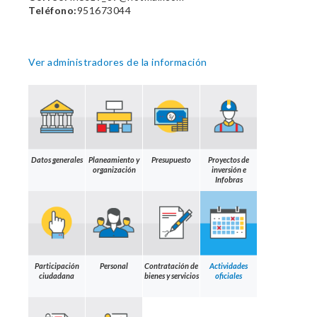
Teléfono:
951673044
Ver administradores de la información
Datos generales
Planeamiento y
Presupuesto
Proyectos de
organización
inversión e
Infobras
Participación
Personal
Contratación de
Actividades
ciudadana
bienes y servicios
oficiales