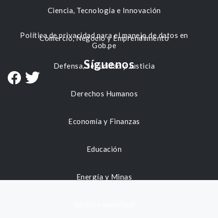
Ciencia, Tecnología e Innovación
Política de privacidad para el manejo de datos en
Comercio, Negocio y Emprendimiento
Gob.pe
Síguenos
Defensa, Seguridad y Justicia
Derechos Humanos
Economía y Finanzas
Educación
Energía y Minas
Gestión municipal