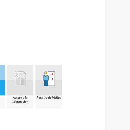
Acceso a la
Registro de Visitas
información