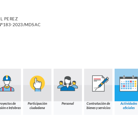
L PEREZ
N°183-2023/MDSAC
royectos de
Participación
Personal
Contratación de
Actividades
sión e Infobras
ciudadana
bienes y servicios
oficiales