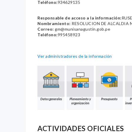
Teléfono:
934629135
Responsable de acceso a la información:
RUSE
Nombramiento:
RESOLUCION DE ALCALDIA 
Correo:
gm@munisanagustin.gob.pe
Teléfono:
995458923
Ver administradores de la información
Datos generales
Planeamiento y
Presupuesto
P
organización
inver
ACTIVIDADES OFICIALES