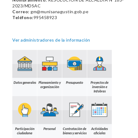
2023/MDSAC
Correo:
gm@munisanagustin.gob.pe
Teléfono:
995458923
Ver administradores de la información
Datos generales
Planeamiento y
Presupuesto
Proyectos de
organización
inversión e
Infobras
Participación
Personal
Contratación de
Actividades
ciudadana
bienes y servicios
oficiales