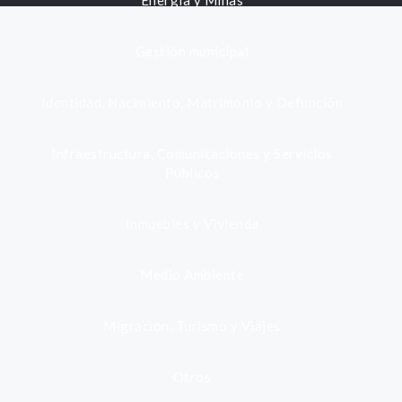
Energía y Minas
Gestión municipal
Identidad, Nacimiento, Matrimonio y Defunción
Infraestructura, Comunicaciones y Servicios
Públicos
Inmuebles y Vivienda
Medio Ambiente
Migración, Turismo y Viajes
Otros