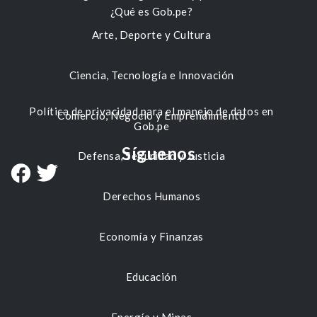
¿Qué es Gob.pe?
Arte, Deporte y Cultura
Ciencia, Tecnología e Innovación
Política de privacidad para el manejo de datos en
Comercio, Negocio y Emprendimiento
Gob.pe
Síguenos
Defensa, Seguridad y Justicia
Derechos Humanos
Economía y Finanzas
Educación