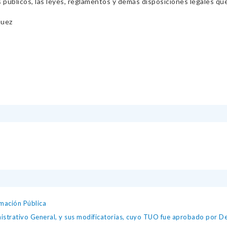
s públicos, las leyes, reglamentos y demás disposiciones legales qu
quez
mación Pública
istrativo General, y sus modificatorias, cuyo TUO fue aprobado por