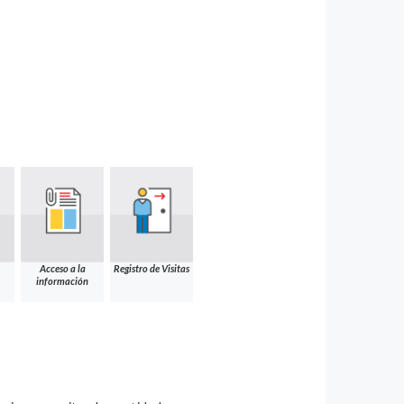
Acceso a la
Registro de Visitas
información