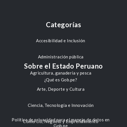
Categorías
Accesibilidad e Inclusión
Administración pública
Sobre el Estado Peruano
Agricultura, ganadería y pesca
¿Qué es Gob.pe?
Arte, Deporte y Cultura
Ciencia, Tecnología e Innovación
Política de privacidad para el manejo de datos en
Comercio, Negocio y Emprendimiento
Gob.pe