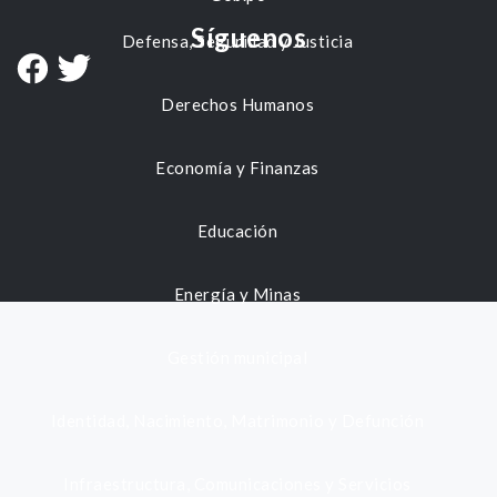
Síguenos
Defensa, Seguridad y Justicia
Derechos Humanos
Economía y Finanzas
Educación
Energía y Minas
Gestión municipal
Identidad, Nacimiento, Matrimonio y Defunción
Infraestructura, Comunicaciones y Servicios