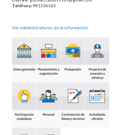
Teléfono:
981336163
Ver administradores de la información
Datos generales
Planeamiento y
Presupuesto
Proyectos de
organización
inversión e
Infobras
Participación
Personal
Contratación de
Actividades
ciudadana
bienes y servicios
oficiales