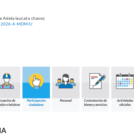
a Adela laucata chavez
11-2026-A-MDM/U
royectos de
Participación
Personal
Contratación de
Actividades
sión e Infobras
ciudadana
bienes y servicios
oficiales
NA