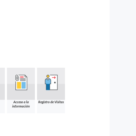
Acceso a la
Registro de Visitas
información