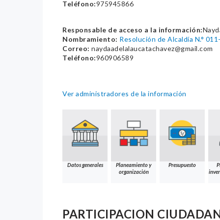
Teléfono:
975945866
Responsable de acceso a la información:
Nayd
Nombramiento:
Resolución de Alcaldía N.° 0
Correo:
naydaadelalaucatachavez@gmail.com
Teléfono:
960906589
Ver administradores de la información
Datos generales
Planeamiento y
Presupuesto
P
organización
inver
PARTICIPACION CIUDADA