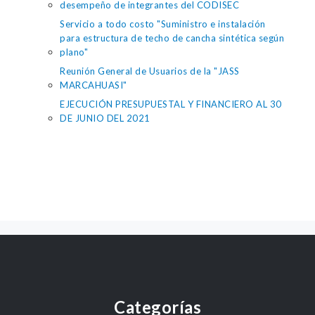
desempeño de integrantes del CODISEC
Servicio a todo costo "Suministro e instalación
para estructura de techo de cancha sintética según
plano"
Reunión General de Usuarios de la "JASS
MARCAHUASI"
EJECUCIÓN PRESUPUESTAL Y FINANCIERO AL 30
DE JUNIO DEL 2021
Categorías