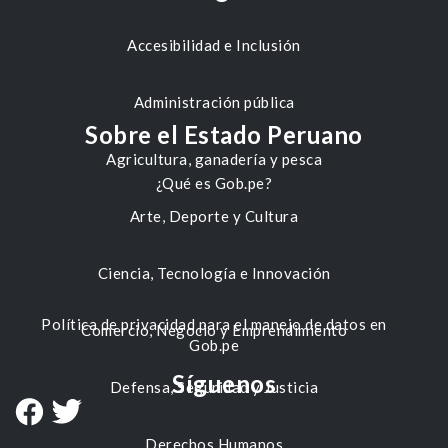
Accesibilidad e Inclusión
Administración pública
Sobre el Estado Peruano
Agricultura, ganadería y pesca
¿Qué es Gob.pe?
Arte, Deporte y Cultura
Ciencia, Tecnología e Innovación
Política de privacidad para el manejo de datos en
Comercio, Negocio y Emprendimiento
Gob.pe
Síguenos
Defensa, Seguridad y Justicia
Derechos Humanos