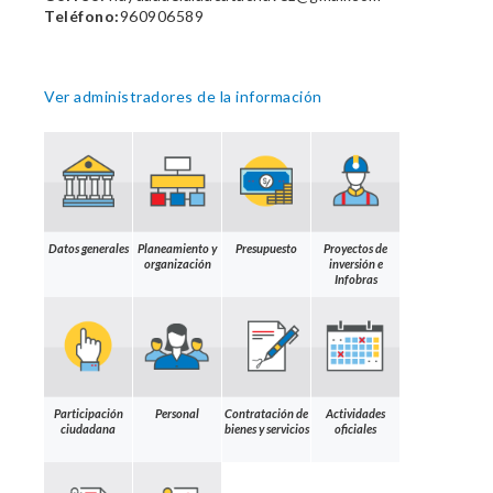
Teléfono:
960906589
Ver administradores de la información
Datos generales
Planeamiento y
Presupuesto
Proyectos de
organización
inversión e
Infobras
Participación
Personal
Contratación de
Actividades
ciudadana
bienes y servicios
oficiales