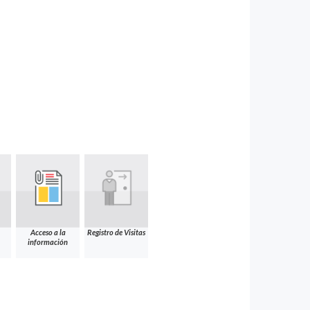
Acceso a la
Registro de Visitas
información