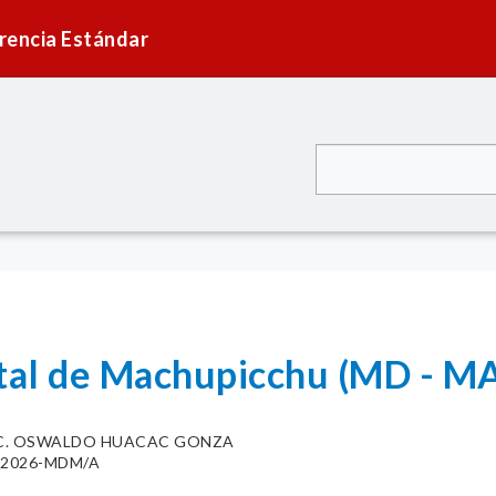
rencia Estándar
rital de Machupicchu (MD -
C. OSWALDO HUACAC GONZA
34-2026-MDM/A