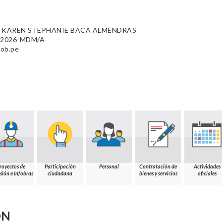
 KAREN STEPHANIE BACA ALMENDRAS
35-2026-MDM/A
gob.pe
royectos de
Participación
Personal
Contratación de
Actividades
sión e Infobras
ciudadana
bienes y servicios
oficiales
ÓN