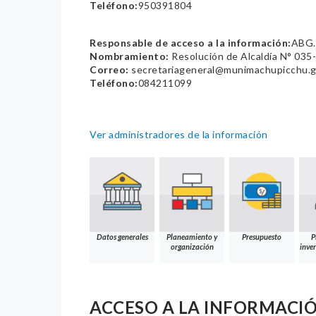
Teléfono:
950391804
Responsable de acceso a la información:
ABG.
Nombramiento:
Resolución de Alcaldía N° 0
Correo:
secretariageneral@munimachupicchu.
Teléfono:
084211099
Ver administradores de la información
Datos generales
Planeamiento y
Presupuesto
P
organización
inver
ACCESO A LA INFORMACI