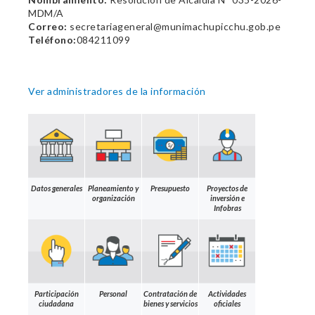
MDM/A
Correo:
secretariageneral@munimachupicchu.gob.pe
Teléfono:
084211099
Ver administradores de la información
Datos generales
Planeamiento y
Presupuesto
Proyectos de
organización
inversión e
Infobras
Participación
Personal
Contratación de
Actividades
ciudadana
bienes y servicios
oficiales