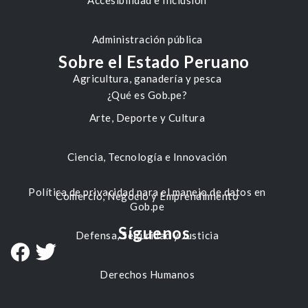
Accesibilidad e Inclusión
Administración pública
Sobre el Estado Peruano
Agricultura, ganadería y pesca
¿Qué es Gob.pe?
Arte, Deporte y Cultura
Ciencia, Tecnología e Innovación
Política de privacidad para el manejo de datos en
Comercio, Negocio y Emprendimiento
Gob.pe
Síguenos
Defensa, Seguridad y Justicia
Derechos Humanos