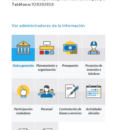
Teléfono:
928383858
Ver administradores de la información
Datos generales
Planeamiento y
Presupuesto
Proyectos de
organización
inversión e
Infobras
Participación
Personal
Contratación de
Actividades
ciudadana
bienes y servicios
oficiales