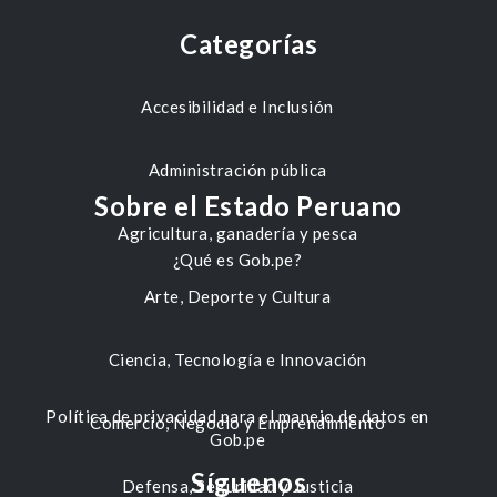
Categorías
Accesibilidad e Inclusión
Administración pública
Sobre el Estado Peruano
Agricultura, ganadería y pesca
¿Qué es Gob.pe?
Arte, Deporte y Cultura
Ciencia, Tecnología e Innovación
Política de privacidad para el manejo de datos en
Comercio, Negocio y Emprendimiento
Gob.pe
Síguenos
Defensa, Seguridad y Justicia