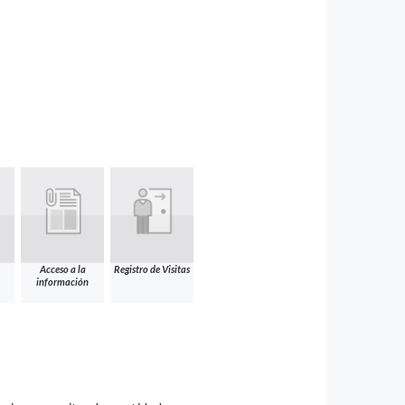
Acceso a la
Registro de Visitas
información