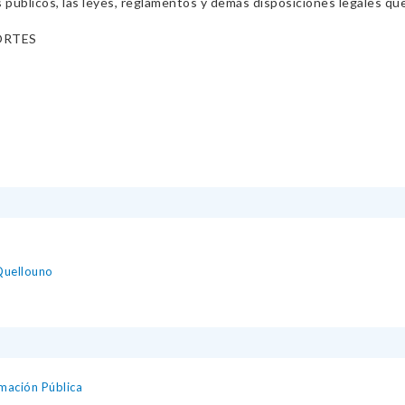
s públicos, las leyes, reglamentos y demás disposiciones legales qu
ORTES
 Quellouno
mación Pública