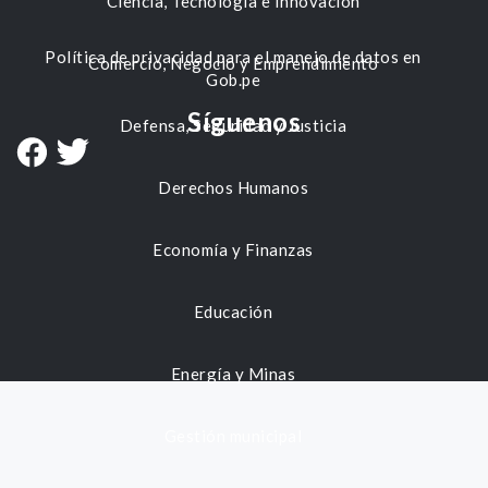
Ciencia, Tecnología e Innovación
Política de privacidad para el manejo de datos en
Comercio, Negocio y Emprendimiento
Gob.pe
Síguenos
Defensa, Seguridad y Justicia
Derechos Humanos
Economía y Finanzas
Educación
Energía y Minas
Gestión municipal