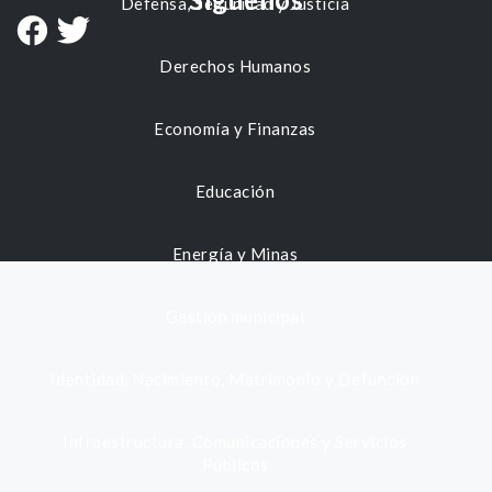
Defensa, Seguridad y Justicia
Derechos Humanos
Economía y Finanzas
Educación
Energía y Minas
Gestión municipal
Identidad, Nacimiento, Matrimonio y Defunción
Infraestructura, Comunicaciones y Servicios
Públicos