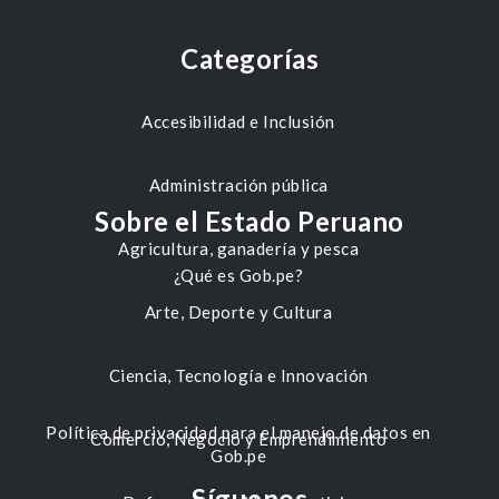
Categorías
Accesibilidad e Inclusión
Administración pública
Sobre el Estado Peruano
Agricultura, ganadería y pesca
¿Qué es Gob.pe?
Arte, Deporte y Cultura
Ciencia, Tecnología e Innovación
Política de privacidad para el manejo de datos en
Comercio, Negocio y Emprendimiento
Gob.pe
Síguenos